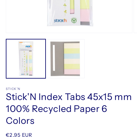
Åbn
Å
mediet
m
1
2
i
i
modus
m
STICK'N
Stick'N Index Tabs 45x15 mm
100% Recycled Paper 6
Colors
Normalpris
€2,95 EUR