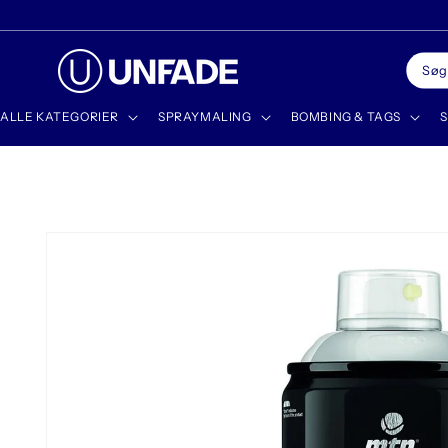
Gå til
🎁 SHOP GIFT CARDS
indhold
Søg
ALLE KATEGORIER
SPRAYMALING
BOMBING & TAGS
S
Gå til
produktoplysninger