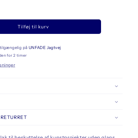
llet
Tilføj til kurv
N
O
tetic
ay
tilgængelig på
UNFADE Jagtvej
nish
den for 2 timer
t
sninger
0ml
 RETURRET
lak til beskyttelse af kunstprojekter uden glans.