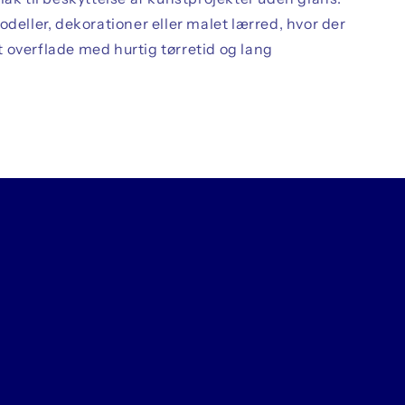
odeller, dekorationer eller malet lærred, hvor der
 overflade med hurtig tørretid og lang