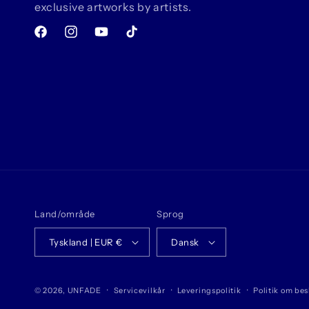
exclusive artworks by artists.
Facebook
Instagram
YouTube
TikTok
Land/område
Sprog
Tyskland | EUR €
Dansk
© 2026,
UNFADE
Servicevilkår
Leveringspolitik
Politik om bes