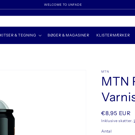
WELCOME TO UNFADE
KITSER & TEGNING
BØGER & MAGASINER
KLISTERMÆRKER
MTN
MTN P
Varni
Normalpris
€8,95 EUR
Inklusive skatter.
Antal