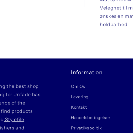
Velegnet til m
ønskes en mat
holdbarhed.
Information
ing the best shop
Om Os
ing for Unfade has
Levering
ience of the
Kontakt
 find products
Handelsbetingelser
nd
Stylefile
lishers and
Privatlivspolitik