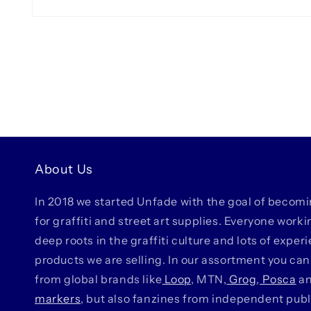
Åbn
mediet
1
i
modus
About Us
In 2018 we started Unfade with the goal of becom
for graffiti and street art supplies. Everyone work
deep roots in the graffiti culture and lots of exper
products we are selling. In our assortment you can
from global brands like
Loop
, MTN,
Grog
,
Posca
a
markers
, but also fanzines from independent pub