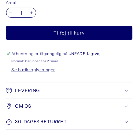
Antal
Reducer
Øg
antallet
antallet
for
for
Tilføj til kurv
Montana
Montana
Enamel
Enamel
Pin
Pin
Graffiti
Graffiti
Afhentning er tilgængelig på
UNFADE Jagtvej
Made
Made
Normalt klar inden for 2 timer
Me
Me
Se butiksoplysninger
Do
Do
It
It
LEVERING
OM OS
30-DAGES RETURRET