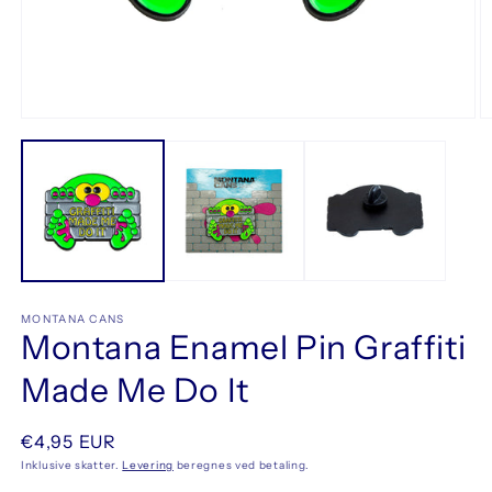
Åbn
Å
mediet
m
1
2
i
i
modus
m
MONTANA CANS
Montana Enamel Pin Graffiti
Made Me Do It
Normalpris
€4,95 EUR
Inklusive skatter.
Levering
beregnes ved betaling.