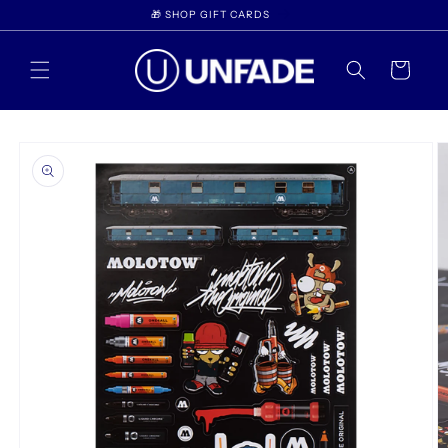
Gå til
🎁 SHOP GIFT CARDS
indhold
Indkøbskurv
 til
oduktoplysninger