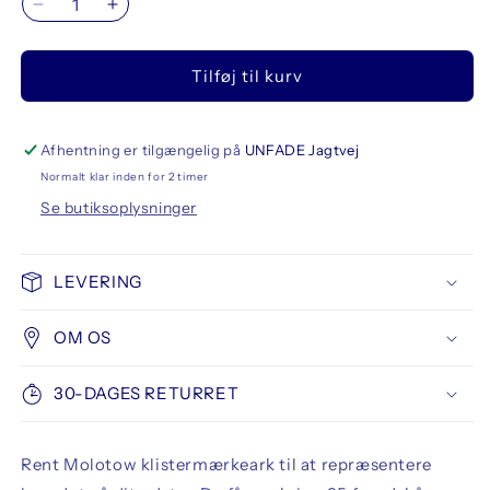
Reducer
Øg
antallet
antallet
for
for
Tilføj til kurv
Molotow
Molotow
Sticker
Sticker
Sheet
Sheet
Set
Set
Afhentning er tilgængelig på
UNFADE Jagtvej
A
A
Normalt klar inden for 2 timer
Se butiksoplysninger
LEVERING
OM OS
30-DAGES RETURRET
Rent Molotow klistermærkeark til at repræsentere