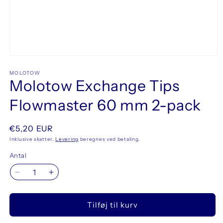
Åbn
mediet
1
MOLOTOW
Molotow Exchange Tips
i
modus
Flowmaster 60 mm 2-pack
Normalpris
€5,20 EUR
Inklusive skatter.
Levering
beregnes ved betaling.
Antal
Reducer
Øg
antallet
antallet
for
for
Tilføj til kurv
Molotow
Molotow
Exchange
Exchange