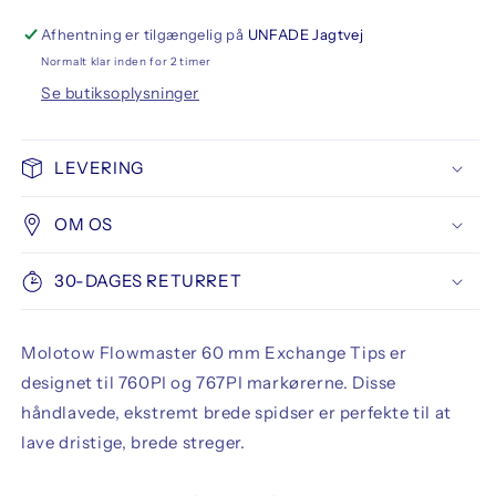
Tips
Tips
Flowmaster
Flowmaster
Afhentning er tilgængelig på
UNFADE Jagtvej
60
60
Normalt klar inden for 2 timer
mm
mm
Se butiksoplysninger
2-
2-
pack
pack
LEVERING
OM OS
30-DAGES RETURRET
Molotow Flowmaster 60 mm Exchange Tips er
designet til 760PI og 767PI markørerne. Disse
håndlavede, ekstremt brede spidser er perfekte til at
lave dristige, brede streger.