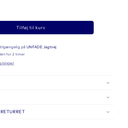
llet
Tilføj til kurv
ator
dio
mpf
8,
tilgængelig på
UNFADE Jagtvej
den for 2 timer
m
sninger
 RETURRET