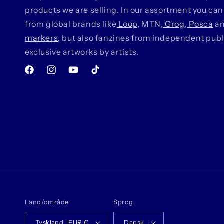
products we are selling. In our assortment you can
from global brands like
Loop
, MTN,
Grog
,
Posca
a
markers
, but also fanzines from independent pub
exclusive artworks by artists.
Facebook
Instagram
YouTube
TikTok
Land/område
Sprog
Tyskland | EUR €
Dansk