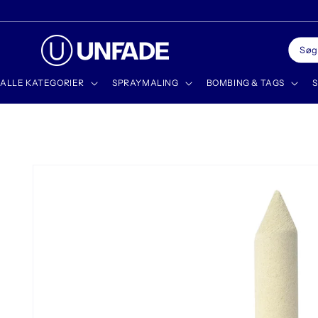
Gå til
indhold
Søg
ALLE KATEGORIER
SPRAYMALING
BOMBING & TAGS
S
Gå til
produktoplysninger