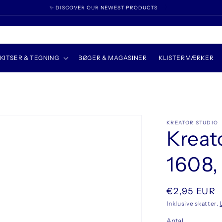
✨ DISCOVER OUR NEWEST PRODUCTS
KITSER & TEGNING
BØGER & MAGASINER
KLISTERMÆRKER
KREATOR STUDIO
Kreat
1608,
Normalpris
€2,95 EUR
Inklusive skatter.
Antal