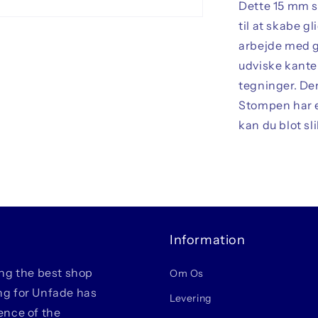
Dette 15 mm st
til at skabe g
arbejde med gr
udviske kanter
tegninger. De
Stompen har e
kan du blot sl
Information
ing the best shop
Om Os
ing for Unfade has
Levering
ience of the