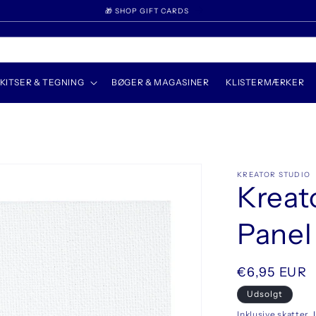
🎁 SHOP GIFT CARDS
KITSER & TEGNING
BØGER & MAGASINER
KLISTERMÆRKER
KREATOR STUDIO
Kreat
Panel
Normalpris
€6,95 EUR
Udsolgt
Inklusive skatter.