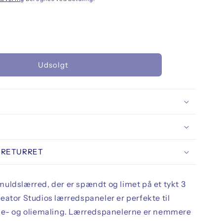
llet
Udsolgt
ator
dio
nvas
el
ton
 RETURRET
uldslærred, der er spændt og limet på et tykt 3
eator Studios lærredspaneler er perfekte til
he- og oliemaling. Lærredspanelerne er nemmere