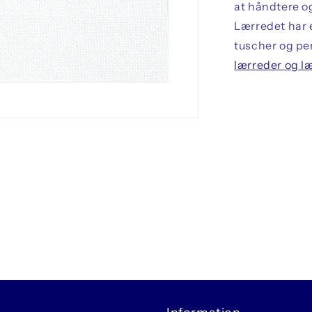
at håndtere og
Lærredet har 
tuscher og pen
lærreder og l