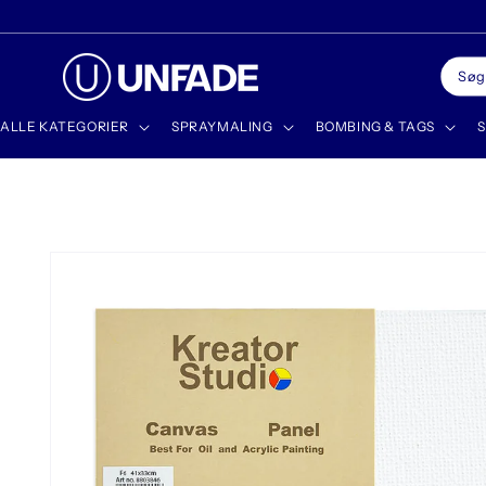
Gå til
✨ DISCOVER OUR NEWEST PRODUCTS
indhold
Søg
ALLE KATEGORIER
SPRAYMALING
BOMBING & TAGS
S
Gå til
produktoplysninger