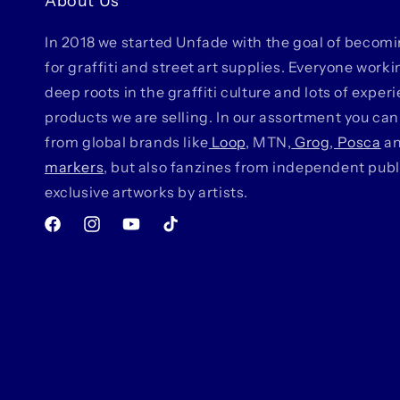
About Us
In 2018 we started Unfade with the goal of becom
for graffiti and street art supplies. Everyone work
deep roots in the graffiti culture and lots of exper
products we are selling. In our assortment you can
from global brands like
Loop
, MTN,
Grog
,
Posca
a
markers
, but also fanzines from independent pub
exclusive artworks by artists.
Facebook
Instagram
YouTube
TikTok