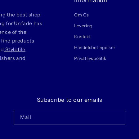
Information
ing the best shop
Om Os
ing for Unfade has
Levering
ience of the
Kontakt
 find products
Handelsbetingelser
nd
Stylefile
lishers and
Privatlivspolitik
Subscribe to our emails
Mail