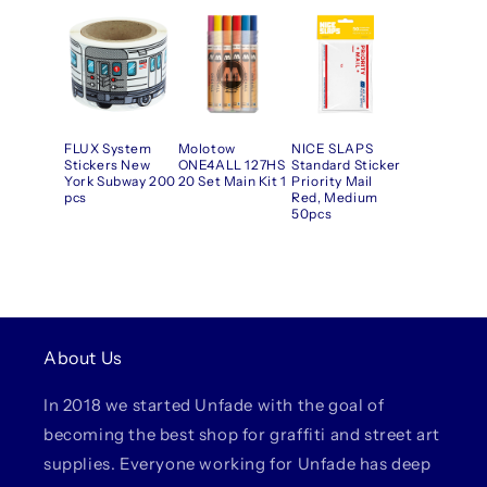
FLUX System
Molotow
NICE SLAPS
Stickers New
ONE4ALL 127HS
Standard Sticker
York Subway 200
20 Set Main Kit 1
Priority Mail
pcs
Red, Medium
50pcs
About Us
In 2018 we started Unfade with the goal of
becoming the best shop for graffiti and street art
supplies. Everyone working for Unfade has deep