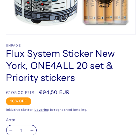
Åbn
mediet
1
UNFADE
Flux System Sticker New
i
modus
York, ONE4ALL 20 set &
Priority stickers
Normalpris
Udsalgspris
€94,50 EUR
€105,00 EUR
10% OFF
Inklusive skatter.
Levering
beregnes ved betaling.
Antal
Reducer
Øg