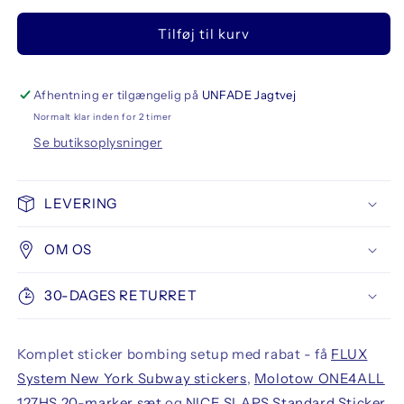
antallet
antallet
for
for
Tilføj til kurv
Flux
Flux
System
System
Sticker
Sticker
New
New
Afhentning er tilgængelig på
UNFADE Jagtvej
York,
York,
Normalt klar inden for 2 timer
ONE4ALL
ONE4ALL
Se butiksoplysninger
20
20
set
set
&amp;
&amp;
LEVERING
Priority
Priority
stickers
stickers
OM OS
30-DAGES RETURRET
Komplet sticker bombing setup med rabat - få
FLUX
System New York Subway stickers
,
Molotow ONE4ALL
127HS 20-marker sæt
og
NICE SLAPS Standard Sticker