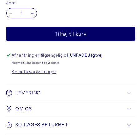
Antal
Reducer
Øg
antallet
antallet
for
for
Tilføj til kurv
FLUX
FLUX
Pump
Pump
Exchange
Exchange
Tips
Tips
Afhentning er tilgængelig på
UNFADE Jagtvej
30mm
30mm
Normalt klar inden for 2 timer
2
2
Se butiksoplysninger
pcs
pcs
LEVERING
OM OS
30-DAGES RETURRET