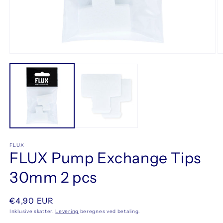
Åbn
Å
mediet
m
1
2
i
i
modus
m
FLUX
FLUX Pump Exchange Tips
30mm 2 pcs
Normalpris
€4,90 EUR
Inklusive skatter.
Levering
beregnes ved betaling.