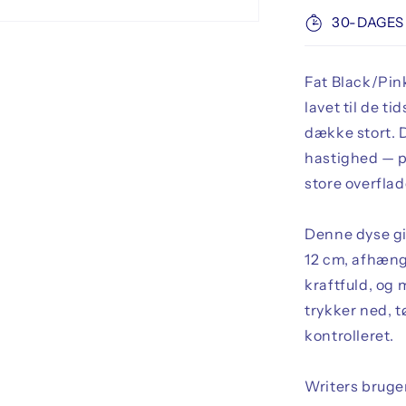
30-DAGES
Fat Black/Pin
lavet til de t
dække stort. D
hastighed — pe
store overflade
Denne dyse giv
12 cm, afhængi
kraftfuld, og 
trykker ned, t
kontrolleret.
Writers bruger