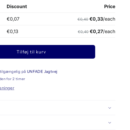
ck/Pink
p
Tilføj til kurv
tilgængelig på
UNFADE Jagtvej
den for 2 timer
sninger