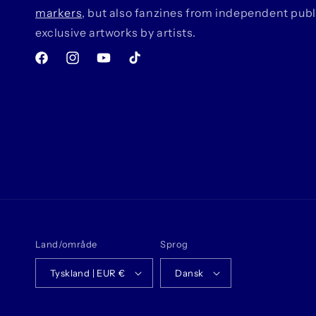
markers
, but also fanzines from independent pub
exclusive artworks by artists.
Facebook
Instagram
YouTube
TikTok
Land/område
Sprog
Tyskland | EUR €
Dansk