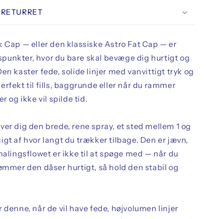
 RETURRET
k Cap — eller den klassiske Astro Fat Cap — er
idspunkter, hvor du bare skal bevæge dig hurtigt og
en kaster fede, solide linjer med vanvittigt tryk og
rfekt til fills, baggrunde eller når du rammer
r og ikke vil spilde tid.
er dig den brede, rene spray, et sted mellem 1 og
gt af hvor langt du trækker tilbage. Den er jævn,
malingsflowet er ikke til at spøge med — når du
ømmer den dåser hurtigt, så hold den stabil og
 denne, når de vil have fede, højvolumen linjer