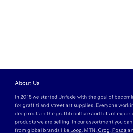
About Us
In 2018 we started Unfade with the goal of becom
for graffiti and street art supplies. Everyone work
deep roots in the graffiti culture and lots of exper
products we are selling. In our assortment you can
from global brands like
Loop
, MTN,
Grog
,
Posca
a