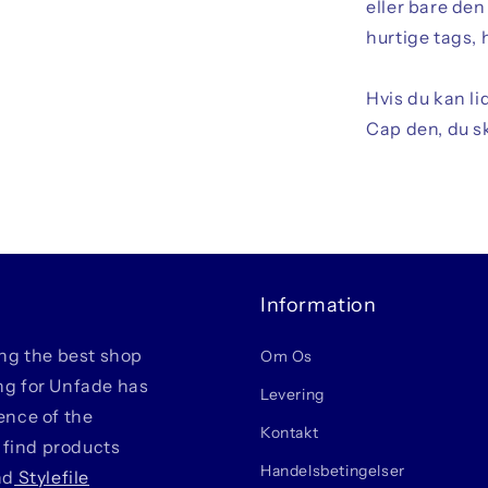
eller bare den
hurtige tags, 
Hvis du kan li
Cap den, du sk
Information
ing the best shop
Om Os
ing for Unfade has
Levering
ience of the
Kontakt
 find products
Handelsbetingelser
nd
Stylefile