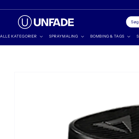
Gå til
indhold
Søg
ALLE KATEGORIER
SPRAYMALING
BOMBING & TAGS
S
Gå til
produktoplysninger