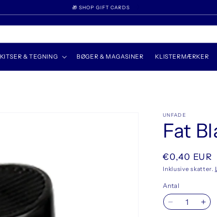
WELCOME TO UNFADE
KITSER & TEGNING
BØGER & MAGASINER
KLISTERMÆRKER
UNFADE
Fat B
Normalpris
€0,40 EUR
Inklusive skatter.
Antal
Reducer
Øg
antallet
anta