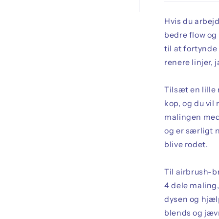
Hvis du arbej
bedre flow og 
til at fortyn
renere linjer
Tilsæt en lill
kop, og du vi
malingen med 
og er særligt 
blive rodet.
Til airbrush-b
4 dele maling
dysen og hjælp
blends og jævn