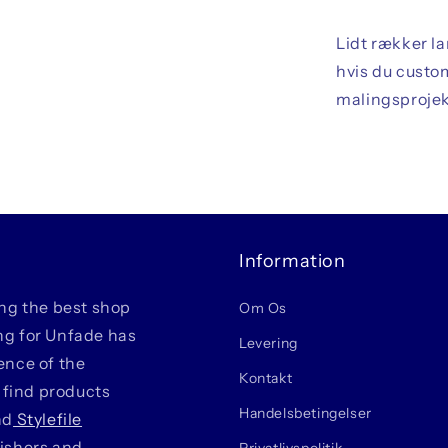
Lidt rækker l
hvis du custo
malingsproje
Information
ing the best shop
Om Os
ing for Unfade has
Levering
ience of the
Kontakt
 find products
Handelsbetingelser
nd
Stylefile
lishers and