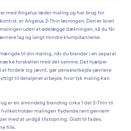
der med Angelus læder maling og har brug for
kontrol, er Angelus 2-Thin løsningen. Den er lavet
de malingen uden at ødelægge dækningen, så du får
, jævnere lag og langt mindre klumpdannelse.
e mængde til din maling, når du blander i en separat
l mærke forskellen med det samme. Det hjælper
at fordele sig jævnt, gør penselarbejde jævnere
nyttigt til detaljeret arbejde, hvor tyk maling kan
rug er en almindelig blanding cirka 1 del 2-Thin til
, hvilket holder malingen flydende rent gennem
er med at undgå tilstopning. Godt til fades,
e fills.