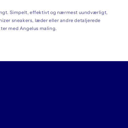
angt. Simpelt, effektivt og nærmest uundværligt,
mizer sneakers, læder eller andre detaljerede
kter med Angelus maling.