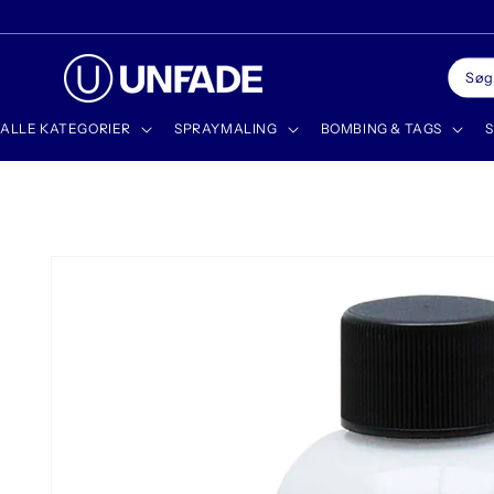
Gå til
✨ DISCOVER OUR NEWEST PRODUCTS
indhold
Søg
ALLE KATEGORIER
SPRAYMALING
BOMBING & TAGS
S
Gå til
produktoplysninger