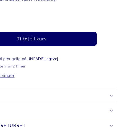
llet
Tilføj til kurv
elus
n
nner
tilgængelig på
UNFADE Jagtvej
8
den for 2 timer
sninger
 RETURRET