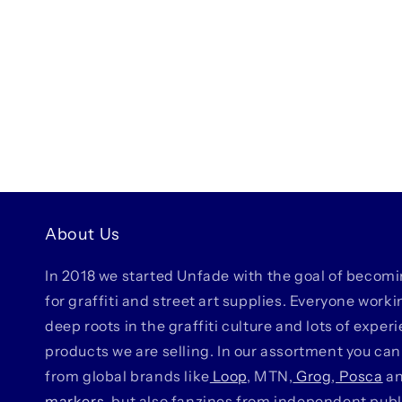
About Us
In 2018 we started Unfade with the goal of becom
for graffiti and street art supplies. Everyone work
deep roots in the graffiti culture and lots of exper
products we are selling. In our assortment you can
from global brands like
Loop
, MTN,
Grog
,
Posca
a
markers
, but also fanzines from independent pub